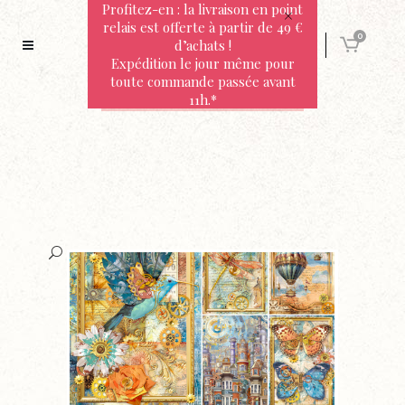
Profitez-en : la livraison en point
relais est offerte à partir de 49 €
0
d’achats !
Expédition le jour même pour
toute commande passée avant
11h.*