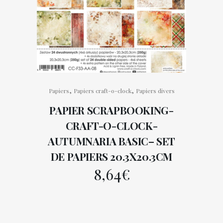
,
,
Papiers
Papiers craft-o-clock
Papiers divers
PAPIER SCRAPBOOKING-
CRAFT-O-CLOCK-
AUTUMNARIA BASIC– SET
DE PAPIERS 20.3X20.3CM
8,64
€