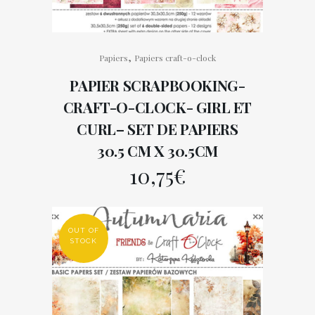
,
Papiers
Papiers craft-o-clock
PAPIER SCRAPBOOKING-
CRAFT-O-CLOCK- GIRL ET
CURL– SET DE PAPIERS
30.5 CM X 30.5CM
10,75
€
OUT OF
STOCK