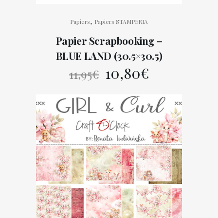
,
Papiers
Papiers STAMPERIA
Papier Scrapbooking –
BLUE LAND (30.5×30.5)
Le
Le
10,80
€
11,95
€
prix
prix
initial
actuel
était :
est :
11,95€.
10,80€.