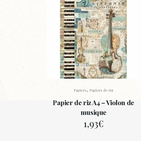
,
Papiers
Papiers de riz
Papier de riz A4 – Violon de
musique
1,93
€