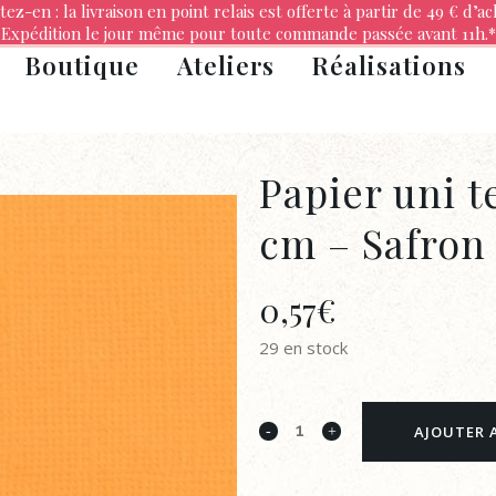
tez-en : la livraison en point relais est offerte à partir de 49 € d’ac
Expédition le jour même pour toute commande passée avant 11h.*
Boutique
Ateliers
Réalisations
Papier uni te
cm – Safron
0,57
€
29 en stock
Papier
AJOUTER 
uni