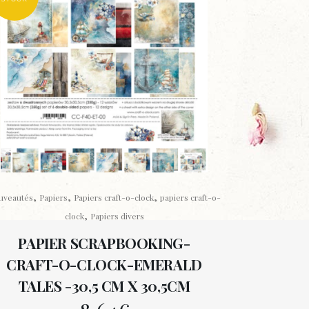
,
,
,
uveautés
Papiers
Papiers craft-o-clock
papiers craft-o-
,
clock
Papiers divers
PAPIER SCRAPBOOKING-
CRAFT-O-CLOCK-EMERALD
TALES -30,5 CM X 30,5CM