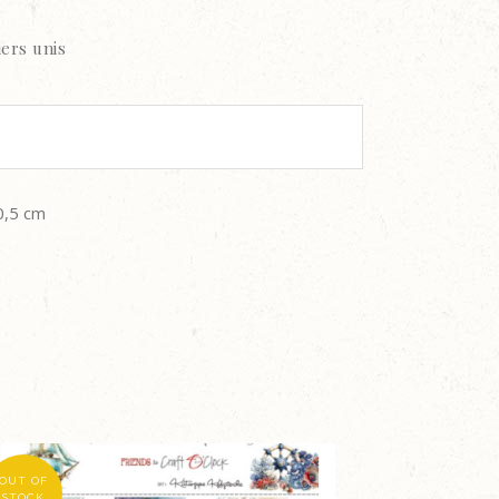
iers unis
0,5 cm
OUT OF
STOCK