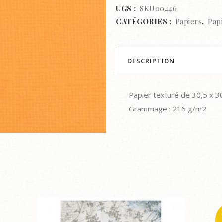
texturé
UGS :
SKU00446
CATÉGORIES :
Papiers
,
Pap
-
30,5
x
DESCRIPTION
30,5
Papier texturé de 30,5 x 3
cm
Grammage : 216 g/m2
-
Safron
quantity