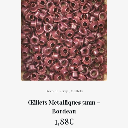
,
Déco de Scrap
Oeillets
Œillets Metalliques 5mm –
Bordeau
1,88
€