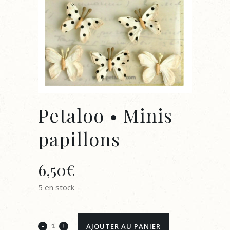
Petaloo • Minis
papillons
6,50
€
5 en stock
Petaloo
AJOUTER AU PANIER