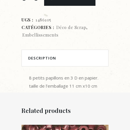
•
Minis
UGS :
1486105
CATÉGORIES :
Déco de Scrap
,
papillons
Embellissements
quantity
DESCRIPTION
8 petits papillons en 3 D en papier.
taille de l’emballage 11 cm x10 cm
Related products