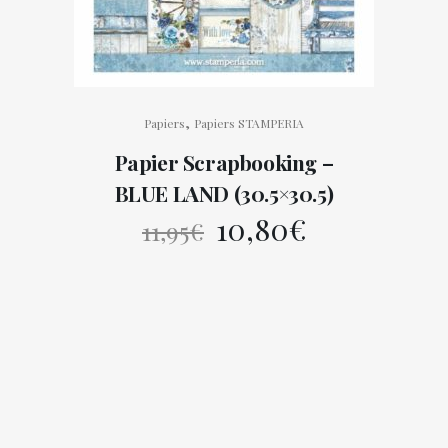
,
Papiers
Papiers STAMPERIA
Papier Scrapbooking –
BLUE LAND (30.5×30.5)
Le
Le
10,80
€
11,95
€
prix
prix
initial
actuel
était :
est :
11,95€.
10,80€.