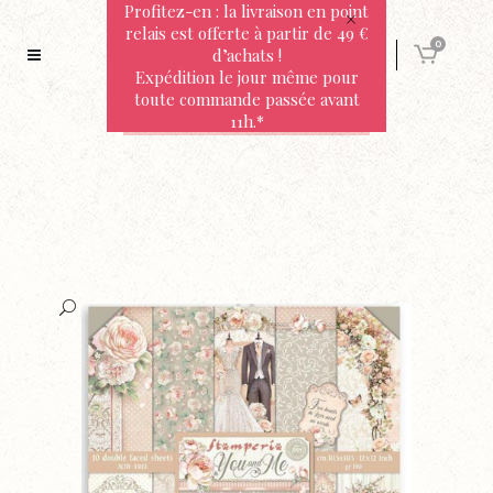
Profitez-en : la livraison en point
relais est offerte à partir de 49 €
0
d’achats !
Expédition le jour même pour
toute commande passée avant
11h.*