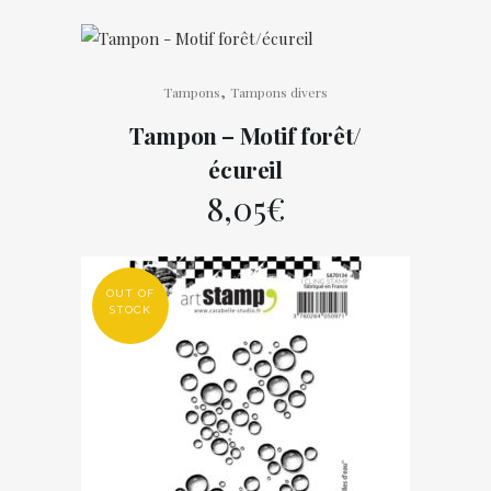
,
Tampons
Tampons divers
Tampon – Motif forêt/
écureil
8,05
€
OUT OF
STOCK