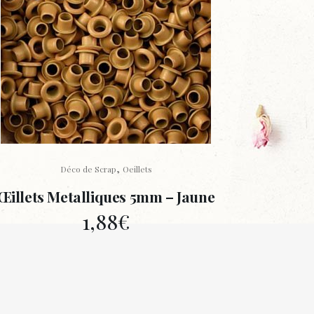
,
Déco de Scrap
Oeillets
Œillets Metalliques 5mm – Jaune
1,88
€