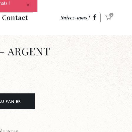
hats !
Contact
0
Suivez-nous !
– ARGENT
AU PANIER
de Scrap