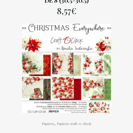
DE 8 (30.5×30.5)
8,57
€
,
Papiers
Papiers craft-o-clock